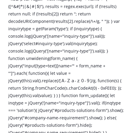
([^&#]*)|&|#|$)"), results = regex.exec(url); if (!results)
return null; if (!results[2]) return ''; return
decodeURIComponent(results[2].replace(/\+/g, " ")); } var
inquirytype = getParam('type'); if (inquirytype) {
console.log(jQuery('[name="inquiry-type"]').val());
jQuery('select#inquiry-type').val(inquirytype);
console.log(jQuery('[name="inquiry-type"]').val()); }
function unwidening(form_name) {
jQuery("input[type=text][name='" + form_name +
"']").each( function(){ let value =
jQuery(this).val().replace(/[Ａ-Ｚａ-ｚ０-９]/g, function(s) {
return String.fromCharCode(s.charCodeAt(0) - 0xFEE0); });
jQuery(this).val(value); } ) } function form_update(){ let
inqtype = jQuery('[name="inquiry-type"]').val(); if(inqtype
=== 'solution'){ jQuery("#products-solutions-form").show();
jQuery("#company-name-requirement").show(); } else{
jQuery("#products-solutions-form").hide();
jQuery("#company-name-requirement").hide(); } }