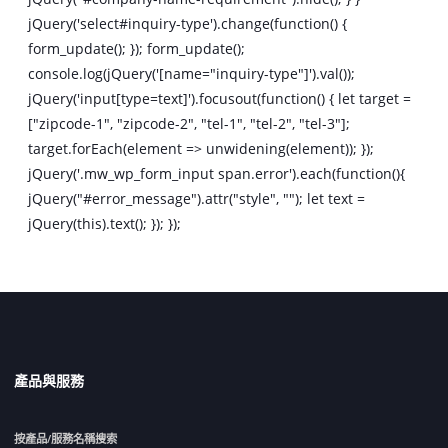
jQuery('select#inquiry-type').change(function() {
form_update(); }); form_update();
console.log(jQuery('[name="inquiry-type"]').val());
jQuery('input[type=text]').focusout(function() { let target =
["zipcode-1", "zipcode-2", "tel-1", "tel-2", "tel-3"];
target.forEach(element => unwidening(element)); });
jQuery('.mw_wp_form_input span.error').each(function(){
jQuery("#error_message").attr("style", ""); let text =
jQuery(this).text(); }); });
產品與服務
按產品/服務名稱搜索