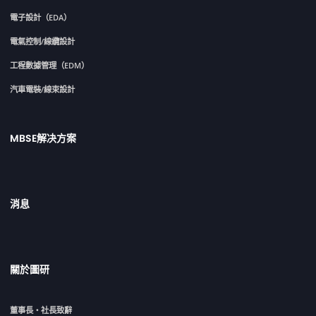
電子設計（EDA）
電氣控制/線纜設計
工程數據管理（EDM）
汽車電裝/線束設計
MBSE解决方案
消息
關於圖研
董事長・社長致辭